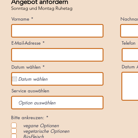
Angebot anfordern
Sonntag und Montag Ruhetag
Vorname
Nachna
E-Mail-Adresse
Telefon
r
Datum 
Datum wählen
*
e
q
u
i
r
Service auswählen
e
d
P
Bitte ankreuzen:
*
f
vegane Optionen
l
vegetarische Optionen
i
c
Bio-Fleisch