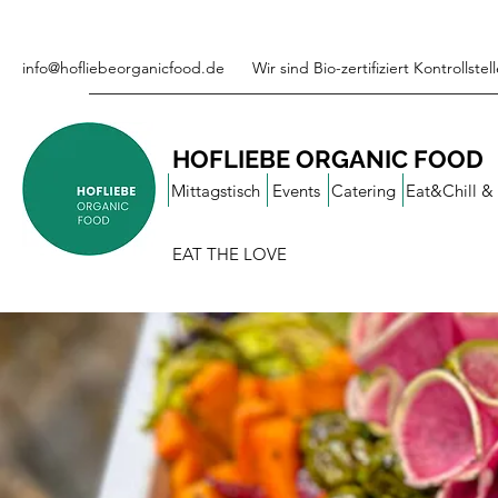
info@hofliebeorganicfood.de
Wir sind Bio-zertifiziert Kontrollst
HOFLIEBE ORGANIC FOOD
Mittagstisch
Events
Catering
Eat&Chill &
EAT THE LOVE