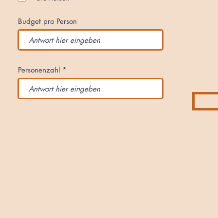
h
t
f
Budget pro Person
e
l
d
Personenzahl