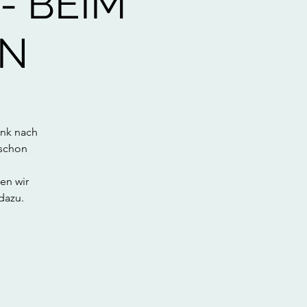
- BEIM
EN
änk nach
 schon
en wir
dazu.